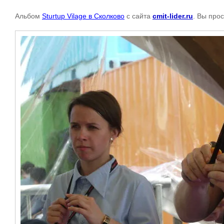
Альбом
Sturtup Vilage в Сколково
с сайта
cmit-lider.ru
. Вы про